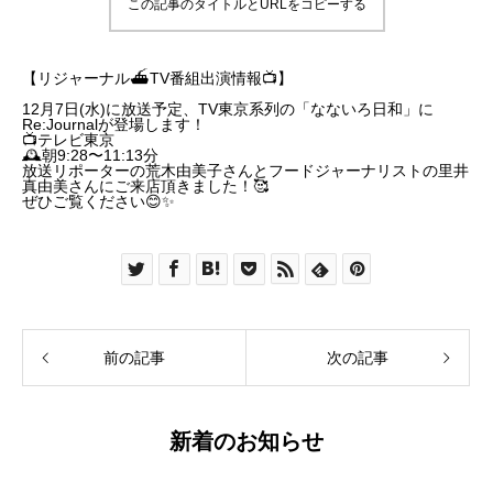
この記事のタイトルとURLをコピーする
【リジャーナル⛴TV番組出演情報📺】
12月7日(水)に放送予定、TV東京系列の「なないろ日和」に
Re:Journalが登場します！
📺テレビ東京
🕰朝9:28〜11:13分
放送リポーターの荒木由美子さんとフードジャーナリストの里井
真由美さんにご来店頂きました！🥰
ぜひご覧ください😊✨
前の記事
次の記事
新着のお知らせ