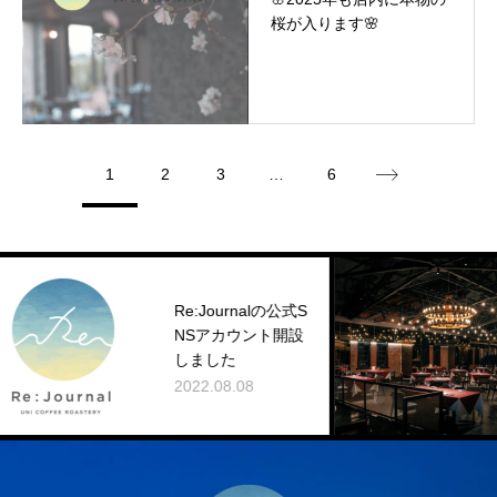
桜が入ります🌸
1
2
3
…
6
Re:Journalの公式S
NSアカウント開設
しました
2022.08.08