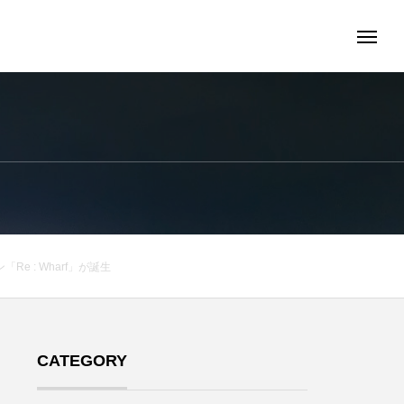
 : Wharf」が誕生
CATEGORY